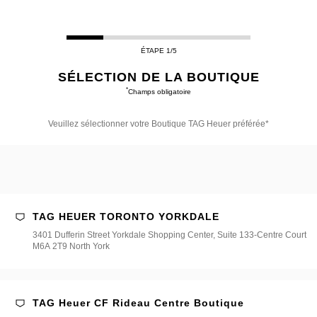
ÉTAPE 1/5
SÉLECTION DE LA BOUTIQUE
*
Champs obligatoire
Veuillez sélectionner votre Boutique TAG Heuer préférée*
illez
ectionner
re
utique
G
uer
férée*
TAG HEUER TORONTO YORKDALE
3401 Dufferin Street Yorkdale Shopping Center, Suite 133-Centre Court
M6A 2T9 North York
TAG Heuer CF Rideau Centre Boutique