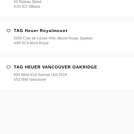
50 Rideau Street
K1N 9J7 Ottawa
TAG Heuer Royalmount
5050 Cote de Liesse Ville, Mount Royal, Quebec
H4P 0C9 Mont-Royal
TAG HEUER VANCOUVER OAKRIDGE
650 West 41st Avenue Unit 3516
V5Z 0N8 Vancouver