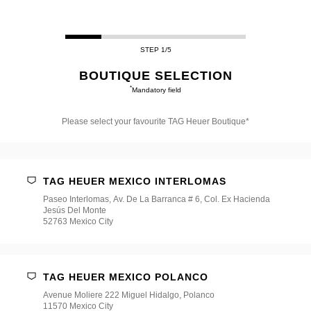
STEP 1/5
BOUTIQUE SELECTION
*
Mandatory field
Please select your favourite TAG Heuer Boutique*
Please
select
your
favourite
TAG HEUER MEXICO INTERLOMAS
TAG
Heuer
Paseo Interlomas, Av. De La Barranca # 6, Col. Ex Hacienda
Boutique*
Jesús Del Monte
52763 Mexico City
TAG HEUER MEXICO POLANCO
Avenue Moliere 222 Miguel Hidalgo, Polanco
11570 Mexico City