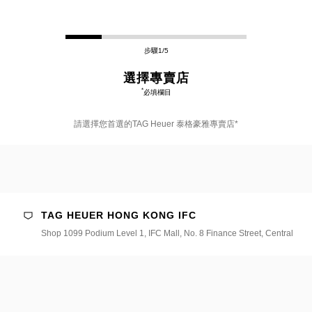
步驟1/5
選擇專賣店
*
必填欄目
請選擇您首選的TAG Heuer 泰格豪雅專賣店*
請
選
擇
您
首
選
TAG HEUER HONG KONG IFC
的
TAG
Shop 1099 Podium Level 1, IFC Mall, No. 8 Finance Street, Central
Heuer
泰
格
豪
雅
專