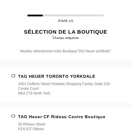
ÉTAPE 1/5
SÉLECTION DE LA BOUTIQUE
*
Champs obligatoire
Veuillez sélectionner votre Boutique TAG Heuer préférée*
Veuillez
sélectionner
votre
Boutique
TAG HEUER TORONTO YORKDALE
TAG
Heuer
3401 Dufferin Street Yorkdale Shopping Center, Suite 133-
préférée*
Centre Court
M6A 2T9 North York
TAG Heuer CF Rideau Centre Boutique
50 Rideau Street
K1N 9J7 Ottawa