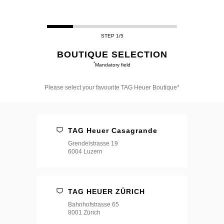
STEP 1/5
BOUTIQUE SELECTION
*
Mandatory field
Please select your favourite TAG Heuer Boutique*
Please
select
your
favourite
TAG Heuer Casagrande
TAG
Heuer
Grendelstrasse 19
Boutique*
6004 Luzern
TAG HEUER ZÜRICH
Bahnhofstrasse 65
8001 Zürich