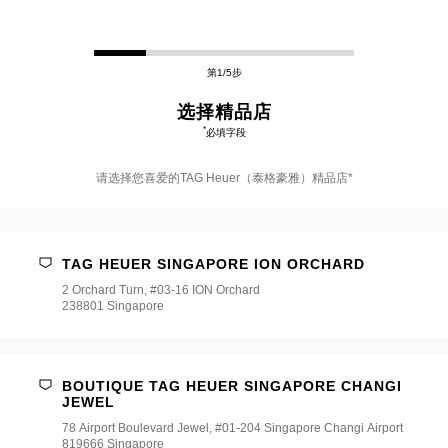
第1/5步
选择精品店
*
必填字段
请选择您喜爱的TAG Heuer（泰格豪雅）精品店*
请
选
择
TAG HEUER SINGAPORE ION ORCHARD
您
喜
2 Orchard Turn, #03-16 ION Orchard
爱
238801 Singapore
的
TAG
Heuer（泰
格
豪
BOUTIQUE TAG HEUER SINGAPORE CHANGI
雅）
JEWEL
精
78 Airport Boulevard Jewel, #01-204 Singapore Changi Airport
品
819666 Singapore