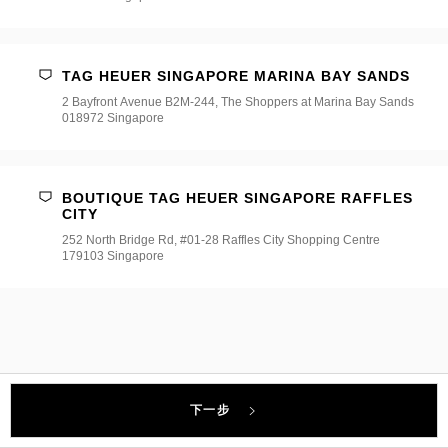
店
*
TAG HEUER SINGAPORE MARINA BAY SANDS
2 Bayfront Avenue B2M-244, The Shoppers at Marina Bay Sands
018972 Singapore
BOUTIQUE TAG HEUER SINGAPORE RAFFLES
CITY
252 North Bridge Rd, #01-28 Raffles City Shopping Centre
179103 Singapore
下一步