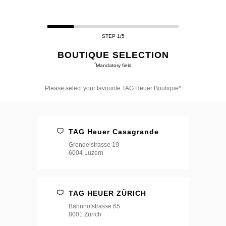
STEP 1/5
BOUTIQUE SELECTION
*
Mandatory field
Please select your favourite TAG Heuer Boutique*
Please
select
your
favourite
TAG Heuer Casagrande
TAG
Heuer
Grendelstrasse 19
Boutique*
6004 Luzern
TAG HEUER ZÜRICH
Bahnhofstrasse 65
8001 Zürich