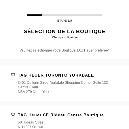
ÉTAPE 1/5
SÉLECTION DE LA BOUTIQUE
*
Champs obligatoire
Veuillez sélectionner votre Boutique TAG Heuer préférée*
Veuillez
sélectionner
votre
Boutique
TAG HEUER TORONTO YORKDALE
TAG
Heuer
3401 Dufferin Street Yorkdale Shopping Center, Suite 133-
préférée*
Centre Court
M6A 2T9 North York
TAG Heuer CF Rideau Centre Boutique
50 Rideau Street
K1N 9J7 Ottawa