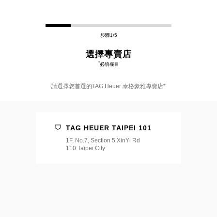
步驟1/5
選擇專賣店
*
必填欄目
請選擇您首選的TAG Heuer 泰格豪雅專賣店*
請
選
擇
TAG HEUER TAIPEI 101
您
首
1F, No.7, Section 5 XinYi Rd
選
110 Taipei City
的
TAG
Heuer
泰
格
豪
雅
專