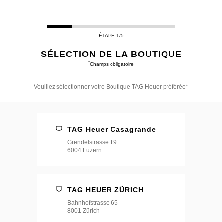
ÉTAPE 1/5
SÉLECTION DE LA BOUTIQUE
*
Champs obligatoire
Veuillez sélectionner votre Boutique TAG Heuer préférée*
Veuillez
sélectionner
votre
Boutique
TAG Heuer Casagrande
TAG
Heuer
Grendelstrasse 19
préférée*
6004 Luzern
TAG HEUER ZÜRICH
Bahnhofstrasse 65
8001 Zürich