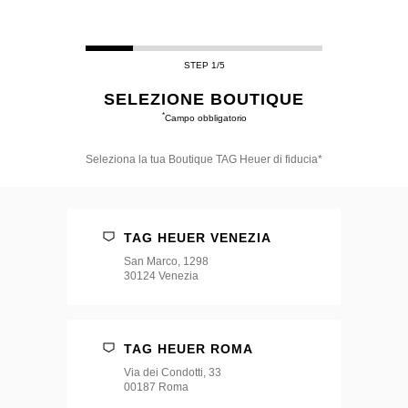
STEP 1/5
SELEZIONE BOUTIQUE
*
Campo obbligatorio
Seleziona la tua Boutique TAG Heuer di fiducia*
Seleziona
la
tua
Boutique
TAG HEUER VENEZIA
TAG
Heuer
San Marco, 1298
di
30124 Venezia
fiducia*
TAG HEUER ROMA
Via dei Condotti, 33
00187 Roma