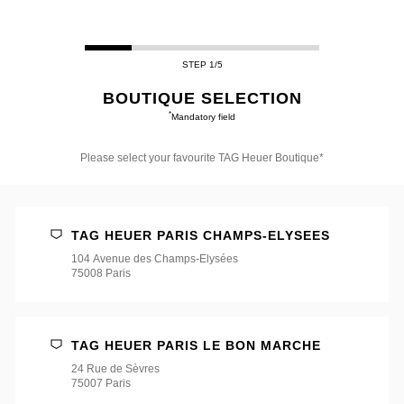
STEP 1/5
BOUTIQUE SELECTION
*
Mandatory field
Please select your favourite TAG Heuer Boutique*
Please
select
your
favourite
TAG HEUER PARIS CHAMPS-ELYSEES
TAG
Heuer
104 Avenue des Champs-Elysées
Boutique*
75008 Paris
TAG HEUER PARIS LE BON MARCHE
24 Rue de Sèvres
75007 Paris