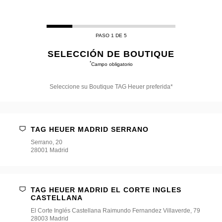
PASO 1 DE 5
SELECCIÓN DE BOUTIQUE
*
Campo obligatorio
Seleccione su Boutique TAG Heuer preferida*
Seleccione
su
Boutique
TAG
TAG HEUER MADRID SERRANO
Heuer
preferida*
Serrano, 20
28001 Madrid
TAG HEUER MADRID EL CORTE INGLES
CASTELLANA
El Corte Inglés Castellana Raimundo Fernandez Villaverde, 79
28003 Madrid