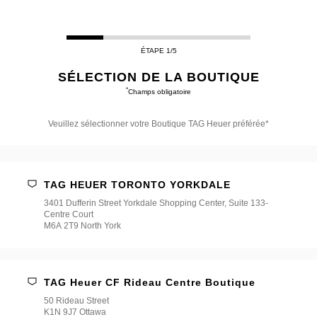
ÉTAPE 1/5
SÉLECTION DE LA BOUTIQUE
*
Champs obligatoire
Veuillez sélectionner votre Boutique TAG Heuer préférée*
Veuillez
sélectionner
votre
Boutique
TAG HEUER TORONTO YORKDALE
TAG
Heuer
3401 Dufferin Street Yorkdale Shopping Center, Suite 133-
préférée*
Centre Court
M6A 2T9 North York
TAG Heuer CF Rideau Centre Boutique
50 Rideau Street
K1N 9J7 Ottawa