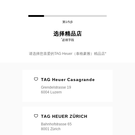
第1/5步
选择精品店
*
必填字段
请选择您喜爱的TAG Heuer（泰格豪雅）精品店*
请
选
择
TAG Heuer Casagrande
您
喜
Grendelstrasse 19
爱
6004 Luzern
的
TAG
Heuer（泰
格
豪
TAG HEUER ZÜRICH
雅）
Bahnhofstrasse 65
精
8001 Zürich
品