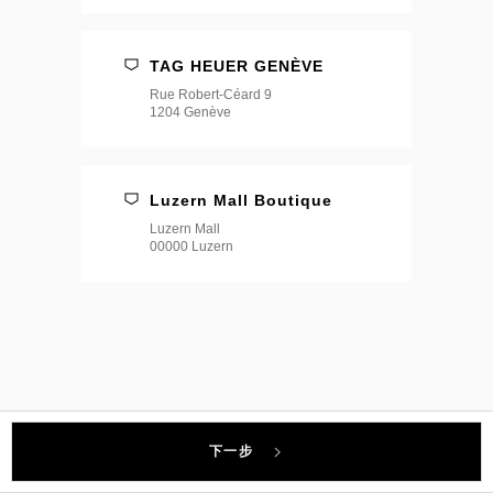
店
*
TAG HEUER GENÈVE
Rue Robert-Céard 9
1204 Genève
Luzern Mall Boutique
Luzern Mall
00000 Luzern
下一步