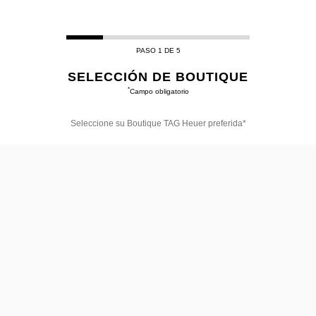
PASO 1 DE 5
SELECCIÓN DE BOUTIQUE
*
Campo obligatorio
Seleccione su Boutique TAG Heuer preferida*
Seleccione
su
Boutique
TAG
Heuer
preferida*