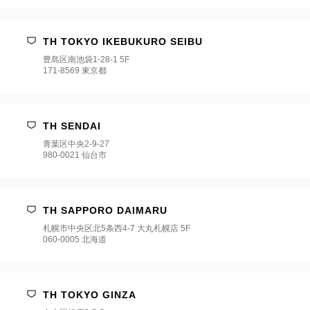
ク
を
選
択
TH TOKYO IKEBUKURO SEIBU
し
豊島区南池袋1-28-1 5F
て
171-8569 東京都
く
だ
さ
い
*
TH SENDAI
青葉区中央2-9-27
980-0021 仙台市
TH SAPPORO DAIMARU
札幌市中央区北5条西4-7 大丸札幌店 5F
060-0005 北海道
TH TOKYO GINZA