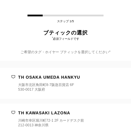
ステップ 1/5
ブティックの選択
*
必須フィールドです
ご希望のタグ・ホイヤー ブティックを選択してください*
ご
希
望
TH OSAKA UMEDA HANKYU
の
タ
大阪市北区角田町8-7阪急百貨店 6F
グ・
530-0017 大阪府
ホ
イ
ヤ
ー
TH KAWASAKI LAZONA
ブ
テ
川崎市幸区堀川町72-1 2F カードデスク前
ィ
212-0013 神奈川県
ッ