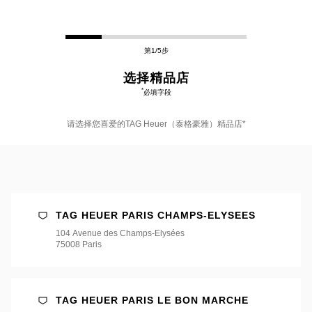
第1/5步
选择精品店
*
必填字段
请选择您喜爱的TAG Heuer（泰格豪雅）精品店*
请
选
择
您
喜
爱
TAG HEUER PARIS CHAMPS-ELYSEES
的
TAG
104 Avenue des Champs-Elysées
Heuer（泰
75008 Paris
格
豪
雅）
精
TAG HEUER PARIS LE BON MARCHE
品