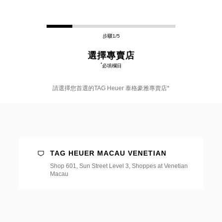
步驟1/5
選擇專賣店
*
必填欄目
請選擇您首選的TAG Heuer 泰格豪雅專賣店*
請
選
擇
您
首
選
TAG HEUER MACAU VENETIAN
的
TAG
Shop 601, Sun Street Level 3, Shoppes at Venetian
Heuer
Macau
泰
格
豪
雅
專