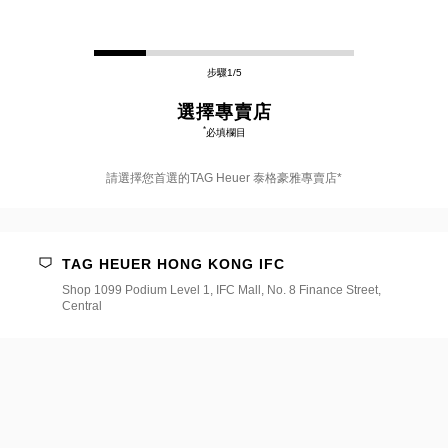
步驟1/5
選擇專賣店
*
必填欄目
請選擇您首選的TAG Heuer 泰格豪雅專賣店*
請
選
擇
TAG HEUER HONG KONG IFC
您
首
Shop 1099 Podium Level 1, IFC Mall, No. 8 Finance Street,
選
Central
的
TAG
Heuer
泰
格
豪
雅
專