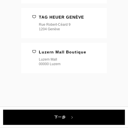
店
*
TAG HEUER GENÈVE
Rue Robert-Céard 9
1204 Genève
Luzern Mall Boutique
Luzern Mall
00000 Luzern
下一步