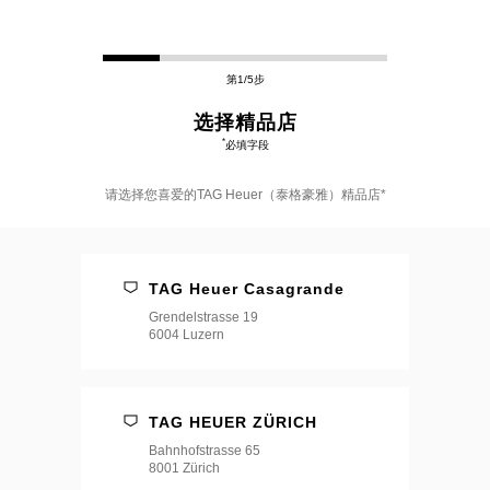
第1/5步
选择精品店
*
必填字段
请选择您喜爱的TAG Heuer（泰格豪雅）精品店*
请
选
择
TAG Heuer Casagrande
您
喜
Grendelstrasse 19
爱
6004 Luzern
的
TAG
Heuer（泰
格
豪
TAG HEUER ZÜRICH
雅）
Bahnhofstrasse 65
精
8001 Zürich
品