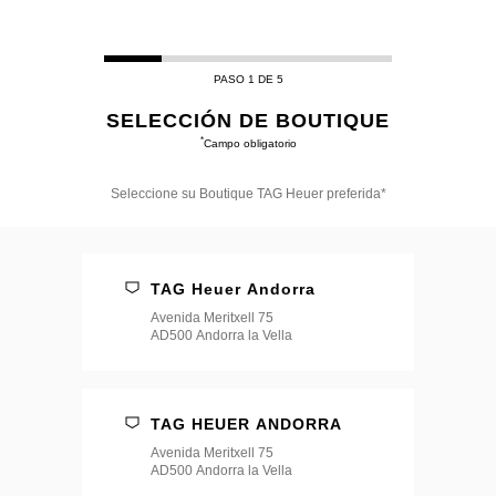
PASO 1 DE 5
SELECCIÓN DE BOUTIQUE
*
Campo obligatorio
Seleccione su Boutique TAG Heuer preferida*
Seleccione
su
Boutique
TAG
TAG Heuer Andorra
Heuer
preferida*
Avenida Meritxell 75
AD500 Andorra la Vella
TAG HEUER ANDORRA
Avenida Meritxell 75
AD500 Andorra la Vella