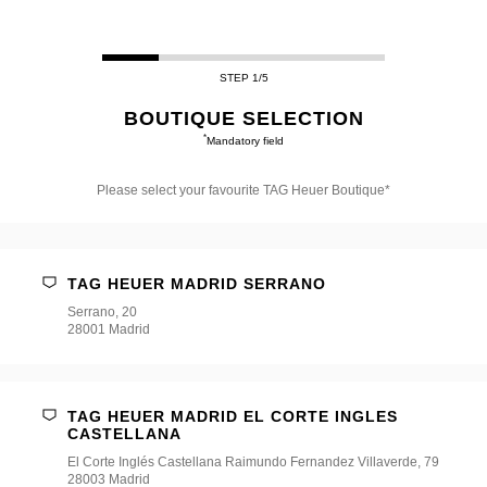
STEP 1/5
BOUTIQUE SELECTION
*
Mandatory field
Please select your favourite TAG Heuer Boutique*
Please
select
your
favourite
TAG HEUER MADRID SERRANO
TAG
Heuer
Serrano, 20
Boutique*
28001 Madrid
TAG HEUER MADRID EL CORTE INGLES
CASTELLANA
El Corte Inglés Castellana Raimundo Fernandez Villaverde, 79
28003 Madrid