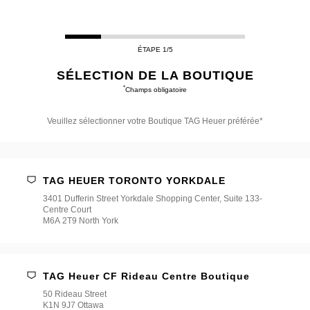
ÉTAPE 1/5
SÉLECTION DE LA BOUTIQUE
*
Champs obligatoire
Veuillez sélectionner votre Boutique TAG Heuer préférée*
Veuillez
sélectionner
votre
Boutique
TAG HEUER TORONTO YORKDALE
TAG
Heuer
3401 Dufferin Street Yorkdale Shopping Center, Suite 133-
préférée*
Centre Court
M6A 2T9 North York
TAG Heuer CF Rideau Centre Boutique
50 Rideau Street
K1N 9J7 Ottawa