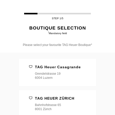
STEP 1/5
BOUTIQUE SELECTION
*
Mandatory field
Please select your favourite TAG Heuer Boutique*
Please
select
your
favourite
TAG Heuer Casagrande
TAG
Heuer
Grendelstrasse 19
Boutique*
6004 Luzern
TAG HEUER ZÜRICH
Bahnhofstrasse 65
8001 Zürich