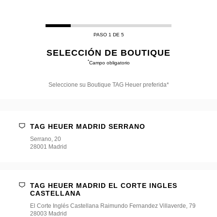
PASO 1 DE 5
SELECCIÓN DE BOUTIQUE
*
Campo obligatorio
Seleccione su Boutique TAG Heuer preferida*
Seleccione
su
Boutique
TAG
TAG HEUER MADRID SERRANO
Heuer
preferida*
Serrano, 20
28001 Madrid
TAG HEUER MADRID EL CORTE INGLES
CASTELLANA
El Corte Inglés Castellana Raimundo Fernandez Villaverde, 79
28003 Madrid