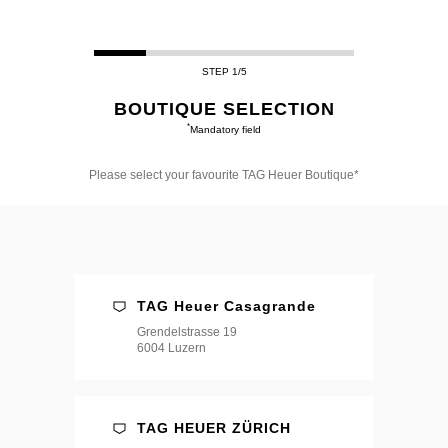
STEP 1/5
BOUTIQUE SELECTION
*
Mandatory field
Please select your favourite TAG Heuer Boutique*
Please
select
your
favourite
TAG
Heuer
Boutique*
TAG Heuer Casagrande
Grendelstrasse 19
6004 Luzern
TAG HEUER ZÜRICH