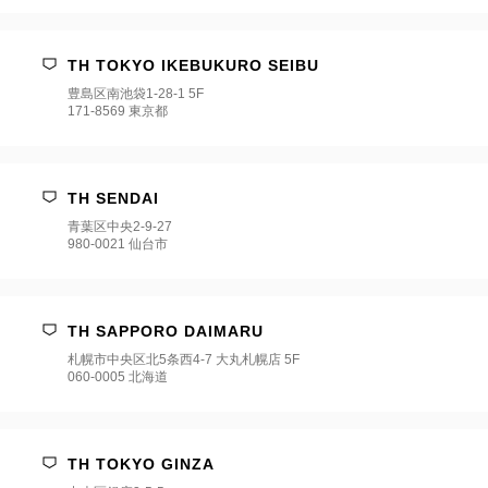
ク
を
選
択
TH TOKYO IKEBUKURO SEIBU
し
豊島区南池袋1-28-1 5F
て
171-8569 東京都
く
だ
さ
い
*
TH SENDAI
青葉区中央2-9-27
980-0021 仙台市
TH SAPPORO DAIMARU
札幌市中央区北5条西4-7 大丸札幌店 5F
060-0005 北海道
TH TOKYO GINZA