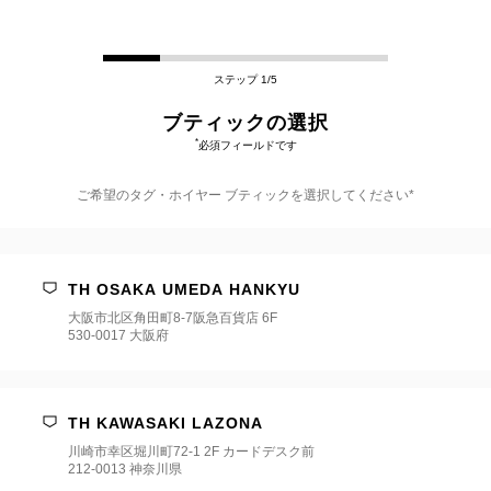
ステップ 1/5
ブティックの選択
*
必須フィールドです
ご希望のタグ・ホイヤー ブティックを選択してください*
ご
希
望
TH OSAKA UMEDA HANKYU
の
タ
大阪市北区角田町8-7阪急百貨店 6F
グ・
530-0017 大阪府
ホ
イ
ヤ
ー
TH KAWASAKI LAZONA
ブ
テ
川崎市幸区堀川町72-1 2F カードデスク前
ィ
212-0013 神奈川県
ッ